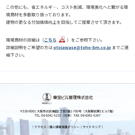
この他にも、省エネルギ―、コスト削減、環境美化へと繋がる環
境商材を多数取り扱っております。
建物の更なる付加価値向上を目指してご提案させて頂きます。
環境商材の詳細は（
こちら
）をご参照下さい。
詳細説明をご希望の方は
otoiawase@toho-bm.co.jp
までご連
絡下さい。
〒530-0001 大阪市北区梅田1丁目3番1-700号（大阪駅前第1ビル7階）
TEL. 06-6341-5231（代表） FAX. 06-6341-5247
｜
アクセス
｜
個人情報保護ポリシー
｜
サイトマップ
｜