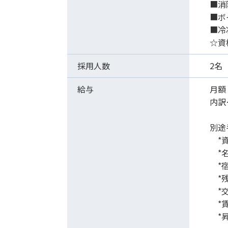
■消
■ボ
■冷
☆資
採用人数
2名
給与
月額：
内訳…
調整
別途
*資
*名
*宿
*残
*交
*賃
*昇