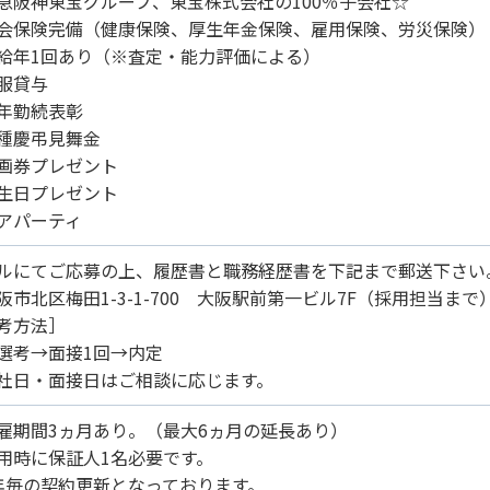
急阪神東宝グループ、東宝株式会社の100％子会社☆
会保険完備（健康保険、厚生年金保険、雇用保険、労災保険）
給年1回あり（※査定・能力評価による）
服貸与
年勤続表彰
種慶弔見舞金
画券プレゼント
生日プレゼント
アパーティ
ルにてご応募の上、履歴書と職務経歴書を下記まで郵送下さい
阪市北区梅田1-3-1-700 大阪駅前第一ビル7F（採用担当まで
考方法］
選考→面接1回→内定
社日・面接日はご相談に応じます。
雇期間3ヵ月あり。（最大6ヵ月の延長あり）
用時に保証人1名必要です。
年毎の契約更新となっております。