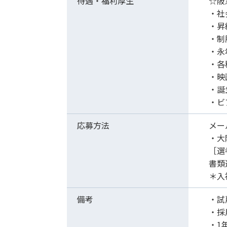
待遇・福利厚生
☆阪
・社
・昇
・制
・永
・各
・映
・誕
・ビ
応募方法
メー
・大
［選
書類
＊入
備考
・試
・採
・1