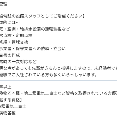
管理
設常駐の設備スタッフとしてご活躍ください】
体的には…
気・空調・給排水設備の運転監視など
常点検・定期点検
修繕・管球交換
事業者・保守業者への依頼・立会い
告書の作成
常時の一次対応など
明な点があっても先輩がきちんと指導しますので、未経験者で
験でご入社されている方も多くいらっしゃいます。
卒以上
険物乙４種・第二種電気工事士など資格を取得されている方優
迎する資格】
2種電気工事士
険物各種