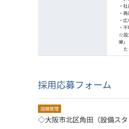
・社
・再
・広
・不
☆設
帰」
たく
採用応募フォーム
設備管理
◇大阪市北区角田（設備スタ