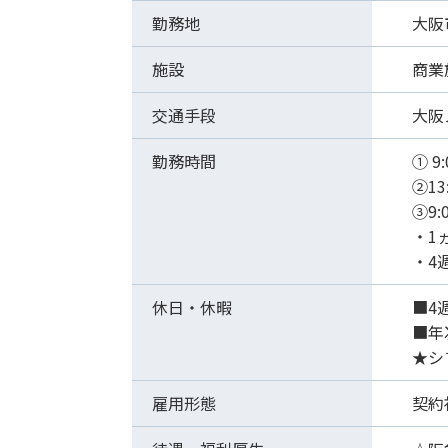
勤務地
大阪
施設
商業
交通手段
大阪
勤務時間
① 9
②13
③9
・1
・4
休日・休暇
■4
■年
★シ
雇用形態
契約