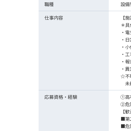
職種
設備
仕事内容
【施
＊具
・電
・日
・小
・工
・報
・異
☆不
未経
応募資格・経験
①高
②危
【歓
■第
■危