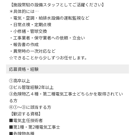
【施設常駐の設備スタッフとしてご活躍ください】
＊具体的には…
・電気・空調・給排水設備の運転監視など
・日常点検・定期点検
・小修繕・管球交換
・工事業者・保守業者への依頼・立会い
・報告書の作成
・異常時の一次対応など
☆できることから少しずつお任せします。
応募資格・経験
①高卒以上
②ビル管理経験2年以上
③危険物乙４種・第二種電気工事士どちらかを取得されてい
る方
④①～③に該当する方
【歓迎する資格】
■電気主任技術者
■第1種・第2種電気工事士
■危険物各種