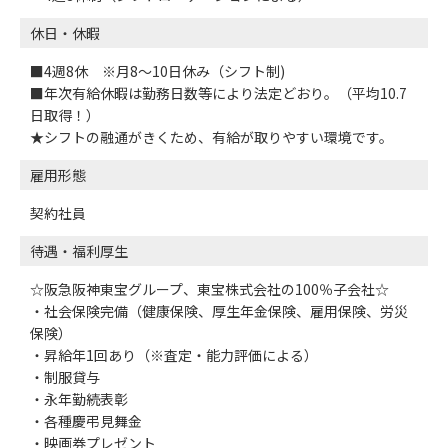
休日・休暇
■4週8休 ※月8～10日休み（シフト制)
■年次有給休暇は勤務日数等により法定どおり。（平均10.7
日取得！）
★シフトの融通がきくため、有給が取りやすい環境です。
雇用形態
契約社員
待遇・福利厚生
☆阪急阪神東宝グループ、東宝株式会社の100％子会社☆
・社会保険完備（健康保険、厚生年金保険、雇用保険、労災
保険）
・昇給年1回あり（※査定・能力評価による）
・制服貸与
・永年勤続表彰
・各種慶弔見舞金
・映画券プレゼント