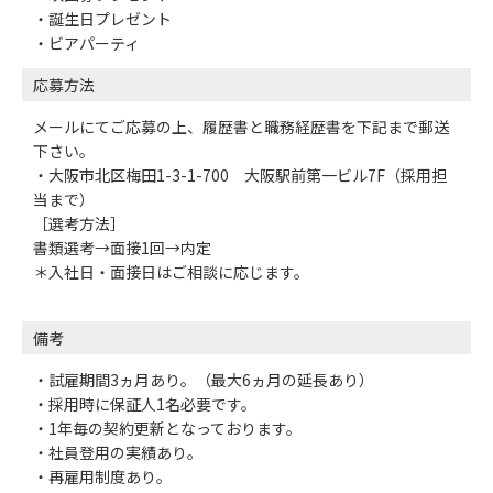
・誕生日プレゼント
・ビアパーティ
応募方法
メールにてご応募の上、履歴書と職務経歴書を下記まで郵送
下さい。
・大阪市北区梅田1-3-1-700 大阪駅前第一ビル7F（採用担
当まで）
［選考方法］
書類選考→面接1回→内定
＊入社日・面接日はご相談に応じます。
備考
・試雇期間3ヵ月あり。（最大6ヵ月の延長あり）
・採用時に保証人1名必要です。
・1年毎の契約更新となっております。
・社員登用の実績あり。
・再雇用制度あり。