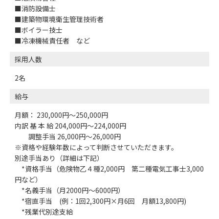
■消防設備士
■建築物環境衛生管理技術者
■ボイラー技士
■冷凍機械責任者 など
採用人数
2名
給与
月額： 230,000円～250,000円
内訳 基 本 給 204,000円～224,000円
調整手当 26,000円～26,000円
※資格や経験年数によって判断させていただきます。
別途手当あり（詳細は下記）
*資格手当（危険物乙４種2,000円 第二種電気工事士3,000
円など）
*名義手当（月2000円～6000円）
*宿直手当 (例：1回2,300円×月6回 月額13,800円)
*残業代別途支給